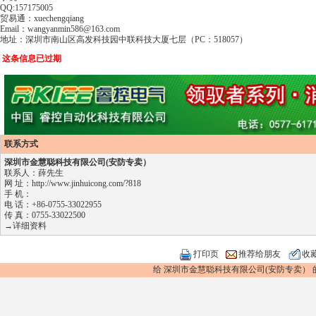
QQ:157175005
贸易通：xuechengqiang
Email：wangyanmin586@163.com
地址：深圳市南山区高发科技园中联科技大厦七层（PC：518057）
这条信息已过期
联系方式
深圳市金慧聪科技有限公司(安防专卖）
联系人：薛先生
网 址：
http://www.jinhuicong.com/?818
手 机：
电 话：+86-0755-33022955
传 真：0755-33022500
→详细资料
打印页
推荐给朋友
收
给 深圳市金慧聪科技有限公司(安防专卖） 的