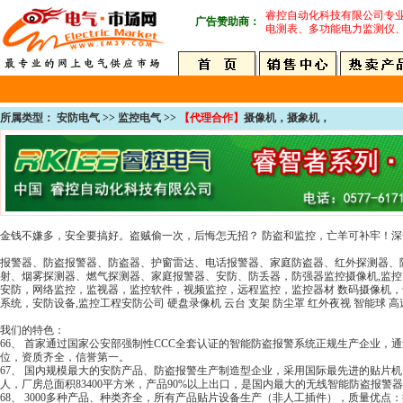
睿控自动化科技有限公司专
广告赞助商：
电测表、多功能电力监测仪
所属类型： 安防电气 >> 监控电气 >>
【代理合作】
摄像机，摄象机，
金钱不嫌多，安全要搞好。盗贼偷一次，后悔怎无招？ 防盗和监控，亡羊可补牢！
报警器、防盗报警器、防盗器、护窗雷达、电话报警器、家庭防盗器、红外探测器、
射、烟雾探测器、燃气探测器、家庭报警器、安防、防丢器，防强器监控摄像机,监
安防，网络监控，监视器，监控软件，视频监控，远程监控，监控器材 数码摄像机
系统，安防设备,监控工程安防公司 硬盘录像机 云台 支架 防尘罩 红外夜视 智能球 高速
我们的特色：
66、 首家通过国家公安部强制性CCC全套认证的智能防盗报警系统正规生产企业，通过
位，资质齐全，信誉第一。
67、 国内规模最大的安防产品、防盗报警生产制造型企业，采用国际最先进的贴片机
人，厂房总面积83400平方米，产品90%以上出口，是国内最大的无线智能防盗报警
68、 3000多种产品、种类齐全，所有产品贴片设备生产（非人工插件），质量优点