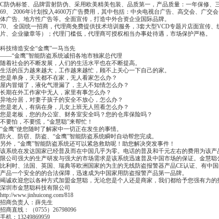
C防伪标签、品牌雷射防伪、采用欧美精美包装、品质第一，产品质量：一年保修、
69、 2006年计划投入4600万广告费用，其中包括：中央电视台广告、高交会、
体广告、地方性广告等。全面宣传，打造中外合资企业国际品牌。
70、 全国统一招商，代理商免费提供技术培训服务，3套大型VCD专题片店面宣传
片、企业徽章等）；代理门槛低，代理商可授权相当办事处待遇，市场保护严格。
科技缔造安全“金鹰”一马当先
――“金鹰”智能防盗系统诚招各地市独家总代理
随着社会的不断发展，人们的生活水平也在不断提高。
生活的压力越来越大，工作越来越忙，顾不上关心一下自己的家。
您是单身，天天都不在家，无人看家怎么办？
屋内冒烟了，液化气泄漏了，主人不知情怎么办？
长期在外工作家中无人，家里有事怎么办？
异地分居，对妻子孩子的安全不放心，怎么办？
您是老人，有病在身，儿女上班无人照看怎么办？
您是老板，您的办公室、财务室安全吗？您的仓库保险吗？
不要怕，不要慌，“金慧聪”来帮忙！
“金鹰”使您随时了解家中一切正在发生的事情。
防火、防窃、防盗、“金鹰”智能防盗系统瞬时自动帮您完成。
另外，“金鹰”智能防盗系统还可以紧急救助呢！助您解决突发事件！
该系统在发达国家已经普及而在中国几乎为零。电话的普及和千元左右的费用为该产
限公司强大的生产研发与强大的市场需求是该系统迅速普及中国市场的保证。金慧聪
比利时、法国、英国、瑞典等欧洲国家的为主的无线防盗报警器产品CE认证、有中国
产品一个安全的的合法保障，迅速成为中国家用防盗报警产品第一品牌。
竭诚欢迎您以各种方式加盟金慧聪，无论您是个人还是商家，我们都给予您强有力的
深圳市金慧聪科技有限公司
http://www.jinhuicong.com/818
招商负责人：薛先生
招商直线：（0755）26798096
手机：13249869959