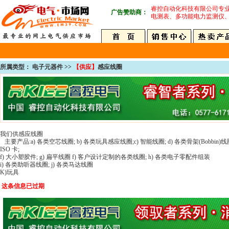
睿控自动化科技有限公司专
广告赞助商：
电测表、多功能电力监测仪
所属类型： 电子元器件 >>
【供应】
感应线圈
我们供感应线圈
主要产品:a) 各类空芯线圈; b) 各类玩具感应线圈;c) 智能线圈; d) 各类骨架(Bobbin)
ISO 卡;
f) 大小塑胶件; g) 扁平线圈 f) 客户设计定制的各类线圈; h) 各类电子零配件组装
i) 各类助听器线圈; j) 各类马达线圈
K)玩具
这条信息已过期