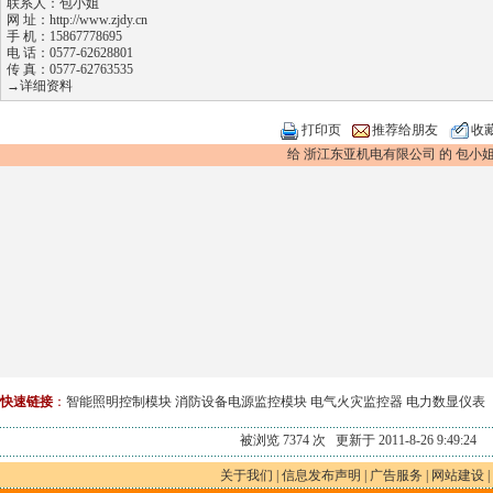
联系人：包小姐
网 址：
http://www.zjdy.cn
手 机：15867778695
电 话：0577-62628801
传 真：0577-62763535
→详细资料
打印页
推荐给朋友
收
给 浙江东亚机电有限公司 的 包小姐
快速链接
：
智能照明控制模块
消防设备电源监控模块
电气火灾监控器
电力数显仪表
被浏览 7374 次 更新于 2011-8-26 9:49:24
关于我们
|
信息发布声明
|
广告服务
|
网站建设
|