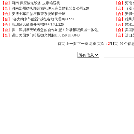
【合】
河南 供应输送设备 皮带输送机
【合】
河南
【合】
河南郑州婚庆郑州婚礼伊人完美婚礼策划公司220
【合】
（图
【合】
安博士车用胎压报警系统诚征全球
【合】
安博
【合】
“容大纳米节能器”诚征各地代理商a1220
【合】
雄风
【合】
深圳雄风薄膜开关招聘丝印工220
【合】
纯水
【合】
供：深圳摩天诚邀您的合作加盟！外墙氟碳保温一体化,
【合】
美国
【合】
进口美国罗门哈斯抛光树脂UP6150 UP6040
【合】
进口美
首页
上一页
下一页
尾页
页次：
2
/11
页
50
个信息