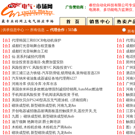
睿控自动化科技有限公司专
广告赞助商：
电测表、多功能电力监测仪
| 供求信息中心 >> 所有信息 →
代理合作：515条
所有
【合】
代理韩国三和EOCR电动机保护
【合】
代理
【合】
成都灯光音响舞台租赁服务
【合】
成都
【合】
成都灯光音响舞台工程
【合】
成都
【合】
仙 居系列诚招代理商
【合】
电话
【合】
创业投资首选项目-免费加盟安防
【合】
郑州
【合】
风险投资VC 风险投资VC 风险投资VC
【合】
广州
【合】
浙江浦江达力铁链-汽车防滑链,锁用链条,装饰链首选228
【合】
酒店
【合】
汽车纳米省油集成器诚征各地代理商b227
【合】
河南
【合】
河南冷库 供应冷库 冷库冷冻
【合】
广州富
【合】
美国奈米科技多效燃油增强剂诚招经销商,AutoMax燃油增
【合】
河南
【合】
手机阅读风险投资 手机阅读风险投资 手机
【合】
触摸遥
【合】
美国坎贝尔PS240型高压无气喷涂机（济南招商）
【合】
砌块成
【合】
砌块成型机 新型砌块成型机 河南九龙&n
【合】
砌块
【合】
开创电器诚招微晶玻璃面板遥控触摸开关,遥控开关,无
【合】
江苏
【合】
九图 ）砌块成型机 新型砌块成型机&nb
【合】
河南
【合】
迪厅领舞 艳舞培训 爵士舞培训
【合】
触摸
【合】
木粉机 木粉机价格 木粉机生产商&nbs
【合】
图）
【合】
砌块成型机 新型砌块成型机 九龙&nbs
【合】
砌块成