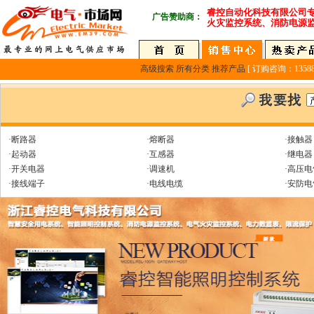
睿控自动化科技有限公司
广告赞助商：
火灾监控系统、消防电源
高级搜索
所有分类
推荐产品
[ 订购咨询：135889
·断路器
·熔断器
·接触器
·起动器
·互感器
·继电器
·开关电器
·调速机
·高压电
·接线端子
·电线电缆
·安防电