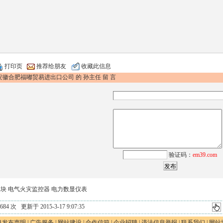
打印页
推荐给朋友
收藏此信息
安徽合肥福嘟贸易进出口公司 的 孙主任 留 言
验证码：
em39.com
模块
电气火灾监控器
电力数显仪表
84 次 更新于 2015-3-17 9:07:35
息发布声明
|
广告服务
|
网站建设
|
合作信箱
|
企业招聘
|
违法信息举报
|
联系我们
|
网站