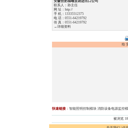
安徽合肥福嘟贸易进出口公司
联系人：孙主任
网 址：
http://
手 机：13335512375
电 话：0551-64219792
传 真：0551-64219792
→详细资料
给 
快速链接
：
智能照明控制模块
消防设备电源监控
被浏览 186
关于我们
|
信