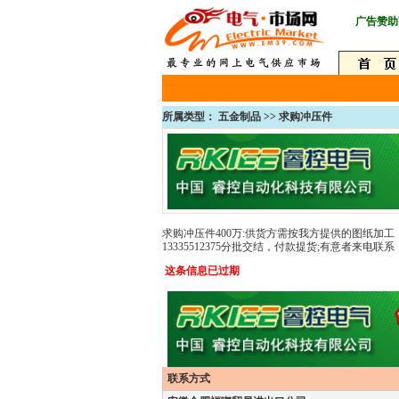
广告赞助
所属类型： 五金制品 >>
求购冲压件
求购冲压件400万:供货方需按我方提供的图纸加
13335512375分批交结，付款提货;有意者来电联系
这条信息已过期
联系方式