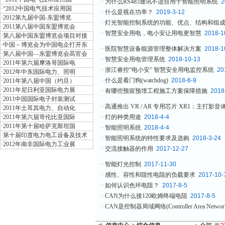
·
为什么RS485通讯不适合用于智能照明系统
2
·
“2012中国电气技术应用国
·
什么是视在功率？
2019-3-12
·
2012第九届中国-东盟博览
·
灯光智能控制系统的功能、优点、结构和组
·
2011第八届中国东盟博览会
·
智慧安全用电，电小安让用电更智慧
2018-1
·
第八届中国东盟博览会项目对接
·
中国－博览会为中国电企打开东
·
医院智慧设备能源管理整体解决方案
2018-1
·
第八届中国—东盟博览会高官会
·
智慧安全用电管理系统
2018-10-13
·
2011年第六届摩洛哥国际电
·
浙江睿控“电小安” 智慧安全用电监控系统
20
·
2012年中东国际电力、照明
·
什么是看门狗(watchdog)
2018-6-9
·
2011年第八届中国（约旦）
·
2011年尼日利亚国际电力展
·
有哪些预留预埋工程施工方案保障措施
2018
·
2011中国国际电子封装测试
·
高通推出 VR / AR 专用芯片 XR1：主打影音体验
·
2011年土耳其电力、自动化
·
2011年第六届哥伦比亚国际
·
灯的种类用途
2018-4-4
·
2011年第十届哈萨克斯坦国
·
智能照明系统
2018-4-4
·
第十届印度电力电工设备及技术
·
智能照明系统的特性要求及选购
2018-3-24
·
2012年南非国际电力工业展
·
交流接触器的作用
2017-12-27
·
智能灯光控制
2017-11-30
·
感性、容性和阻性电阻的负载要求
2017-10-
·
如何认识色环电阻？
2017-8-5
·
CAN为什么接120欧姆终端电阻
2017-8-5
·
CAN是控制器局域网络(Controller Area Netwo