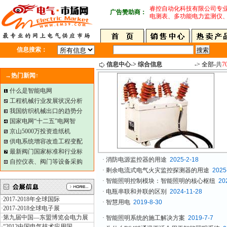
睿控自动化科技有限公司专
广告赞助商：
电测表、多功能电力监测仪
信息搜索：
信息中心-> 综合信息
-> 全部-
共
7
→热门新闻↑
什么是智能电网
工程机械行业发展状况分析
我国纺织机械出口的趋势分
国家电网“十二五”电网智
京山5000万投资造纸机
供电系统增容改造工程变配
最新阀门国家标准和行业标
·
消防电源监控器的用途
2025-2-18
自控仪表、阀门等设备采购
·
剩余电流式电气火灾监控探测器的用途
2025
·
智能照明控制模块：智能照明的核心枢纽
20
·
电瓶串联和并联的区别
2024-11-28
·
2017-2018年全球国际
·
智慧用电
2019-8-30
·
2017-2018全球电子展
·
第九届中国—东盟博览会电力展
·
智能照明系统的施工解决方案
2019-7-7
·
“2012中国电气技术应用国