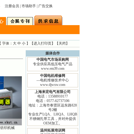
显
注册会员
|
市场助手
|
广告交换
【 字体：
大
中
小
】【
进入打印页
】【
关闭
】
媒体合作
中国电气市场采购网
专业供应高低压电气产品
www.em39.com
中国电机维修网
---电机维修技术中心
www.djwxw.com
上海来宏电气有限公司
电话：13588910177
电话：0577-62737106
地址：上海市奉贤区远东路828
号2幢
专业生产LQA、LHQA、LHQB
不锈钢扎带工具，并对外提供
OEM加工。
国纺织机械
温州拓展培训网