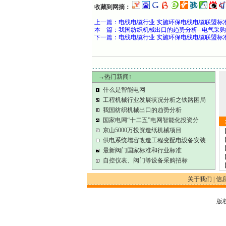
收藏到网摘：
上一篇：
电线电缆行业 实施环保电线电缆联盟标
本 篇：我国纺织机械出口的趋势分析─电气采购
下一篇：
电线电缆行业 实施环保电线电缆联盟标
→热门新闻↑
什么是智能电网
工程机械行业发展状况分析之铁路困局
我国纺织机械出口的趋势分析
国家电网“十二五”电网智能化投资分
京山5000万投资造纸机械项目
供电系统增容改造工程变配电设备安装
最新阀门国家标准和行业标准
自控仪表、阀门等设备采购招标
关于我们
|
信
版