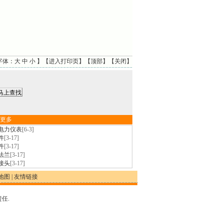
字体：
大
中
小
】【
进入打印页
】【
顶部
】【
关闭
】
更多
电力仪表
[6-3]
件
[3-17]
件
[3-17]
法兰
[3-17]
接头
[3-17]
地图
|
友情链接
任.