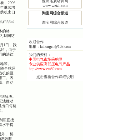
温州拓展培训网
，2006
www.wztzh.com
7年继续增
国纺机出口
淘宝网综合频道
机产品出
淘宝网综合频道
体的格
移为我国纺
欢迎合作
月1日，我
邮箱：laihongcn@163.com
易区，由于
列的法律
我们的资料：
中国电气市场采购网
地等。
专业供应高低压电气产品
伴随全球经
http://www.em39.com
危机的巨
点击查看合作详细说明
用工。因
联、自动
得到解决。
无法推动
机出口每锭
%。
利润直接
造水平提
外， 棉
原料利用