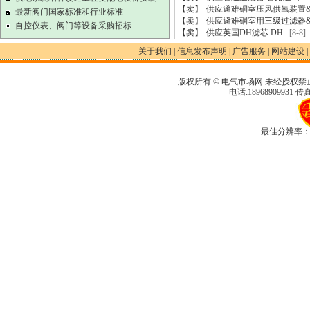
【卖】
供应避难硐室压风供氧装置&nb
最新阀门国家标准和行业标准
【卖】
供应避难硐室用三级过滤器&nb
自控仪表、阀门等设备采购招标
【卖】
供应英国DH滤芯 DH...
[8-8]
关于我们
|
信息发布声明
|
广告服务
|
网站建设
|
版权所有 © 电气市场网 未经授权禁
电话:18968909931 传真
最佳分辨率：1280