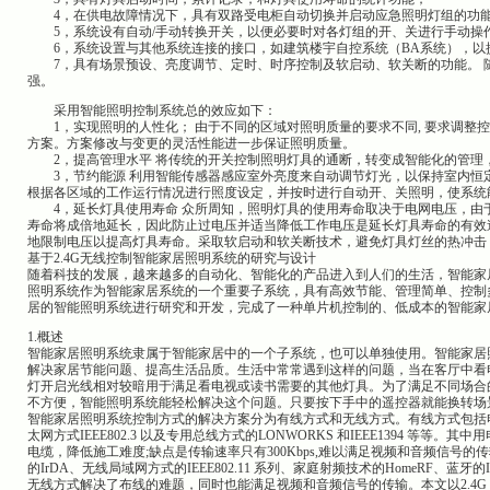
4，在供电故障情况下，具有双路受电柜自动切换并启动应急照明灯组的功
5，系统设有自动/手动转换开关，以便必要时对各灯组的开、关进行手动操
6，系统设置与其他系统连接的接口，如建筑楼宇自控系统（BA系统），以
7，具有场景预设、亮度调节、定时、时序控制及软启动、软关断的功能。 
强。
采用智能照明控制系统总的效应如下：
1，实现照明的人性化； 由于不同的区域对照明质量的要求不同, 要求调整
方案。方案修改与变更的灵活性能进一步保证照明质量。
2，提高管理水平 将传统的开关控制照明灯具的通断，转变成智能化的管理
3，节约能源 利用智能传感器感应室外亮度来自动调节灯光，以保持室内恒
根据各区域的工作运行情况进行照度设定，并按时进行自动开、关照明，使系统
4，延长灯具使用寿命 众所周知，照明灯具的使用寿命取决于电网电压，由
寿命将成倍地延长，因此防止过电压并适当降低工作电压是延长灯具寿命的有效
地限制电压以提高灯具寿命。采取软启动和软关断技术，避免灯具灯丝的热冲击
基于2.4G无线控制智能家居照明系统的研究与设计
随着科技的发展，越来越多的自动化、智能化的产品进入到人们的生活，智能家
照明系统作为智能家居系统的一个重要子系统，具有高效节能、管理简单、控制
居的智能照明系统进行研究和开发，完成了一种单片机控制的、低成本的智能家
1.概述
智能家居照明系统隶属于智能家居中的一个子系统，也可以单独使用。智能家居
解决家居节能问题、提高生活品质。生活中常常遇到这样的问题，当在客厅中看
灯开启光线相对较暗用于满足看电视或读书需要的其他灯具。为了满足不同场合
不方便，智能照明系统能轻松解决这个问题。只要按下手中的遥控器就能换转场
智能家居照明系统控制方式的解决方案分为有线方式和无线方式。有线方式包括电力线载
太网方式IEEE802.3 以及专用总线方式的LONWORKS 和IEEE1394 
电缆，降低施工难度;缺点是传输速率只有300Kbps,难以满足视频和音频信号
的IrDA、无线局域网方式的IEEE802.11 系列、家庭射频技术的HomeRF、蓝牙的IEEE802.
无线方式解决了布线的难题，同时也能满足视频和音频信号的传输。本文以2.4G