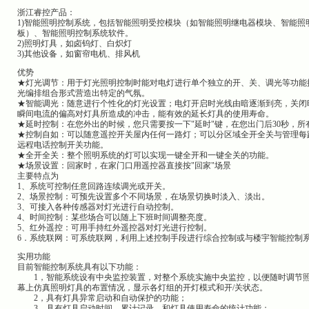
浙江睿控产品：
1)智能照明控制系统，包括智能照明受控模块（如智能照明继电器模块、智能
板）、智能照明控制系统软件。
2)照明灯具，如卤钨灯、白炽灯
3)其他设备，如窗帘电机、排风机
优势
★灯光调节：用于灯光照明控制时能对电灯进行单个独立的开、关、调光等功能
光编排组合形式营造出特定的气氛。
★智能调光：随意进行个性化的灯光设置；电灯开启时光线由暗逐渐到亮，关闭
瞬间电流的偏高对灯具所造成的冲击，能有效的延长灯具的使用寿命。
★延时控制：在您外出的时候，您只需要按一下"延时"键，在您出门后30秒，
★控制自如：可以随意遥控开关屋内任何一路灯；可以分区域全开全关与管理每
远程电话控制开关功能。
★全开全关：整个照明系统的灯可以实现一键全开和一键全关的功能。
★场景设置：回家时，在家门口用遥控器直接按"回家"场景
主要特点为
1、系统可控制任意回路连续调光或开关。
2、场景控制：可预先设置多个不同场景，在场景切换时淡入、淡出。
3、可接入各种传感器对灯光进行自动控制。
4、时间控制：某些场合可以随上下班时间调整亮度。
5、红外遥控：可用手持红外遥控器对灯光进行控制。
6．系统联网：可系统联网，利用上述控制手段进行综合控制或与楼宇智能控制
实用功能
目前智能控制系统具有以下功能：
1，智能系统设有中央监控装置，对整个系统实施中央监控，以便随时调节照
幕上仿真照明灯具的布置情况，显示各灯组的开灯模式和开/关状态。
2，具有灯具异常启动和自动保护的功能；
3，具有灯具启动时间，累计记录，和灯具使用寿命的统计功能；