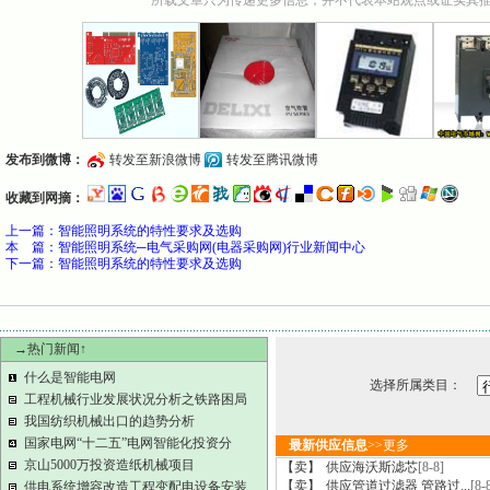
所载文章只为传递更多信息，并不代表本站观点或证实其
发布到微博：
转发至新浪微博
转发至腾讯微博
收藏到网摘：
上一篇：
智能照明系统的特性要求及选购
本 篇：智能照明系统─电气采购网(电器采购网)行业新闻中心
下一篇：
智能照明系统的特性要求及选购
→热门新闻↑
什么是智能电网
选择所属类目：
工程机械行业发展状况分析之铁路困局
我国纺织机械出口的趋势分析
国家电网“十二五”电网智能化投资分
最新供应信息
>>
更多
京山5000万投资造纸机械项目
【卖】
供应海沃斯滤芯
[8-8]
【卖】
供应管道过滤器 管路过...
[8-
供电系统增容改造工程变配电设备安装