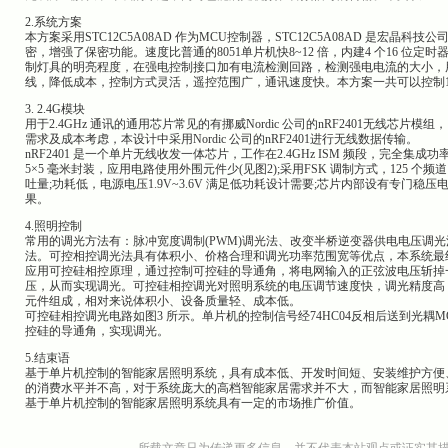
2.系统方案
本方案采用STC12C5A08AD 作为MCU控制器，STC12C5A08AD 是宏
密，增强了保密功能。速度比普通的8051单片机快8~12 倍，内建4 个16 位
制灯具的明亮程度，在强电控制接口加有电流检测回路，检测强电电流的大小，用
线，降低成本，控制方式灵活，遥控范围广，通讯速度快。本方案一共可以控制1
3. 2.4G模块
用于2.4GHz 通讯的通用芯片常见的有挪威Nordic 公司的nRF2401无线芯片模组，
需求及成本考虑，本设计中采用Nordic 公司的nRF2401进行无线数据传输。
nRF2401 是一个单片无线收发一体芯片，工作在2.4GHz ISM 频段，完全
5×5 毫米封装，应用电路使用外围元件少(见图2);采用FSK 调制方式，125 个
吐量;功耗低，电源电压1.9V~3.6V 满足低功耗设计需要;芯片内部设有专门稳
果。
4.照明控制
常用的调光方法有：脉冲宽度调制(PWM)调光法、改变半桥逆变器供电电压调
法。可控相控调光法具有体积小、价格合理和调光功率范围宽等优点，本系统最
应用可控硅相控原理，通过控制可控硅的导通角，将电网输入的正弦波电压斩掉
压，从而实现调光。可控硅相控调光对照明系统的电压调节速度快，调光精度高
元件组成，相对来说体积小、设备质量轻、成本低。
可控硅相控调光电路如图3 所示。单片机的控制信号经74HC04反相后送到光耦MOC
控硅的导通角，实现调光。
5.结束语
基于单片机控制的智能家居照明系统，具有成本低、开发时间短、安装维护方便
的消费水平并不高，对于系统庞大的高档智能家居需求并不大，而智能家居照明
基于单片机控制的智能家居照明系统具有一定的市场推广价值。