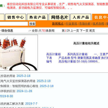
睿控自动化科技有限公司专业从事研发，生产，销售电气火灾探测器、智能数
商：
电测表、多功能电力监测仪、可编程智能仪表。。。
新闻视点
|
行业资讯
|
市场分析
|
技术存档
|
> 综合信息
-> 全部-
共
703
条新闻
第
1
/29
上一页
下一页
尾页
高压计量箱相关概述
高压计量箱 系列高压计量箱 一、主要产
下表 产品名称 型号 测量范围及准确度 执行
编号 高压电计量箱 DJ-10(6) 10000/6...
监控器的用途
2025-2-18
式电气火灾监控探测器的用途
2025-2-18
控制模块：智能照明的核心枢纽
2025-2-18
和并联的区别
2024-11-28
2019-8-30
系统的施工解决方案
2019-7-7