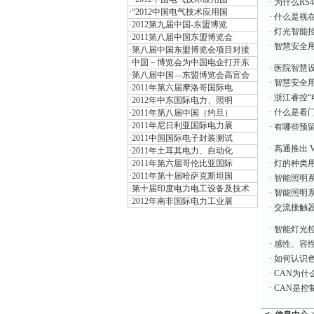
·
为什么RS
·
“2012中国电气技术应用国
·
什么是视
·
2012第九届中国-东盟博览
·
灯光智能
·
2011第八届中国东盟博览会
·
智慧安全
·
第八届中国东盟博览会项目对接
·
中国－博览会为中国电企打开东
·
医院智慧
·
第八届中国—东盟博览会高官会
·
智慧安全
·
2011年第六届摩洛哥国际电
·
浙江睿控“
·
2012年中东国际电力、照明
·
什么是看门狗(
·
2011年第八届中国（约旦）
·
2011年尼日利亚国际电力展
·
有哪些预
·
2011中国国际电子封装测试
·
高通推出 V
·
2011年土耳其电力、自动化
·
2011年第六届哥伦比亚国际
·
灯的种类
·
2011年第十届哈萨克斯坦国
·
智能照明
·
第十届印度电力电工设备及技术
·
智能照明
·
2012年南非国际电力工业展
·
交流接触
·
智能灯光
·
感性、容
·
如何认识
·
CAN为什
·
CAN是控制器