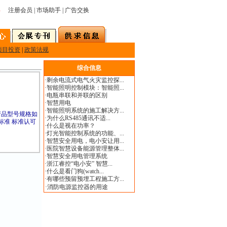
显
注册会员
|
市场助手
|
广告交换
项目投资
|
政策法规
综合信息
·
剩余电流式电气火灾监控探...
·
智能照明控制模块：智能照...
·
电瓶串联和并联的区别
·
智慧用电
·
智能照明系统的施工解决方...
品型号规格如
·
为什么RS485通讯不适...
标准 标准认可
·
什么是视在功率？
·
灯光智能控制系统的功能、...
·
智慧安全用电，电小安让用...
·
医院智慧设备能源管理整体...
·
智慧安全用电管理系统
·
浙江睿控“电小安” 智慧...
·
什么是看门狗(watch...
·
有哪些预留预埋工程施工方...
·
消防电源监控器的用途