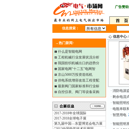
广告赞助
信息搜索：
信息中心-
→热门新闻↑
什么是智能电网
工程机械行业发展状况分析
我国纺织机械出口的趋势分
国家电网“十二五”电网智
京山5000万投资造纸机
供电系统增容改造工程变配
最新阀门国家标准和行业标
·
消防电源
自控仪表、阀门等设备采购
·
剩余电流
·
智能照明
·
电瓶串联
·
2017-2018年全球国际
·
智慧用电
·
2017-2018全球电子展
·
第九届中国—东盟博览会电力展
·
智能照明
·
“2012中国电气技术应用国