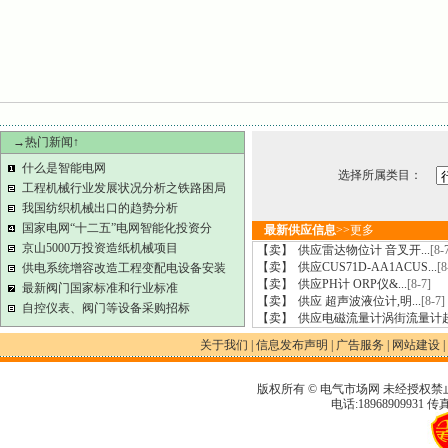
→热门新闻↑
什么是智能电网
选择所属类目：
工程机械行业发展状况分析之铁路困局
我国纺织机械出口的趋势分析
国家电网“十二五”电网智能化投资分
最新供应信息
>>
更多
京山5000万投资造纸机械项目
【卖】
供应雷达物位计 音叉开...
[8-
【卖】
供应CUS71D-AA1ACUS...
[8
供电系统增容改造工程变配电设备安装
【卖】
供应PH计 ORP仪&...
[8-7]
最新阀门国家标准和行业标准
【卖】
供应 超声波液位计,明...
[8-7]
自控仪表、阀门等设备采购招标
【卖】
供应电磁流量计涡街流量计超声
关于我们
|
信息发布声明
|
广告服务
|
网站建设
|
版权所有 © 电气市场网 未经授权禁
电话:18968909931 传真